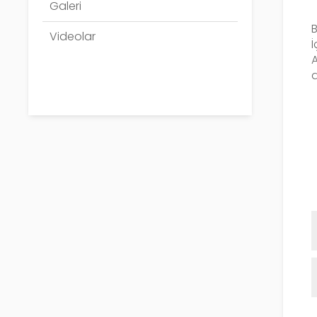
Galeri
Videolar
İ
d